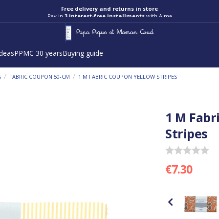
Pay in
3 interest-free installments
with Alma
ideas
PPMC 30 years
Buying guide
/
/
S
FABRIC COUPON 50-CM
1 M FABRIC COUPON YELLOW STRIPES
1 M Fabr
Stripes
€7.30