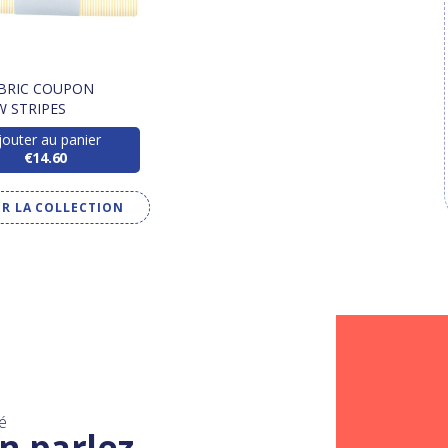
ABRIC COUPON
W STRIPES
jouter au panier
€14.60
IR LA COLLECTION
é
n parlez