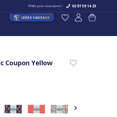
02 97 59 14 23
PPMC pour vous servir !
IDÉES CADEAUX
ic Coupon Yellow