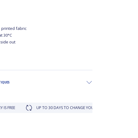
 printed fabric
at 30°C
nside out
TIQUES
UP TO 30 DAYS TO CHANGE YOUR MIND
LOYALTY REWARDE