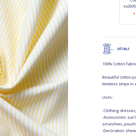
1 m fabric coupon
Cotton veil fabric
Cot
mille et une fleurs
fleur de thé
ex2600
€16.60
€17.60
DÉTAILS
100% Cotton Fabri
Beautiful cotton po
timeless stripe in 
Uses:
-Clothing: dresses,
-Accessories: sun 
scrunchies, pouche
-Decoration: sheer 