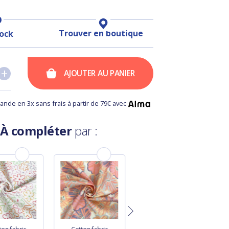
Trouver en boutique
tock
+
+
AJOUTER AU PANIER
nde en 3x sans frais à partir de 79€ avec
À compléter
par :