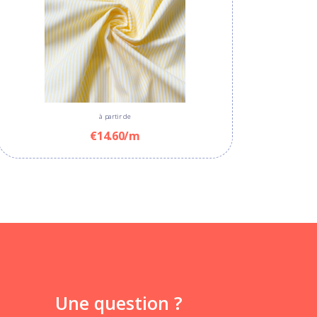
à partir de
€14.60/m
Une question ?