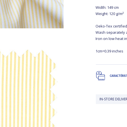
Width: 149 cm
Weight: 120 g/m²
Oeko-Tex certified
Wash separately 
Iron on low heat i
1cm=0.39 inches
CARACTÉRIS
IN-STORE DELIVERY IS FREE