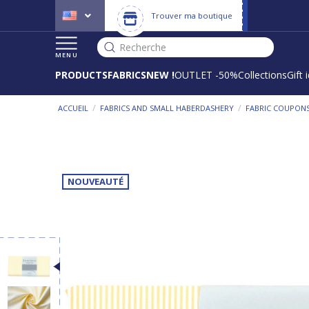
Trouver ma boutique
Recherche
MENU
PRODUCTS
FABRICS
NEW !
OUTLET -50%
Collections
Gift 
/
/
ACCUEIL
FABRICS AND SMALL HABERDASHERY
FABRIC COUPON
NOUVEAUTÉ