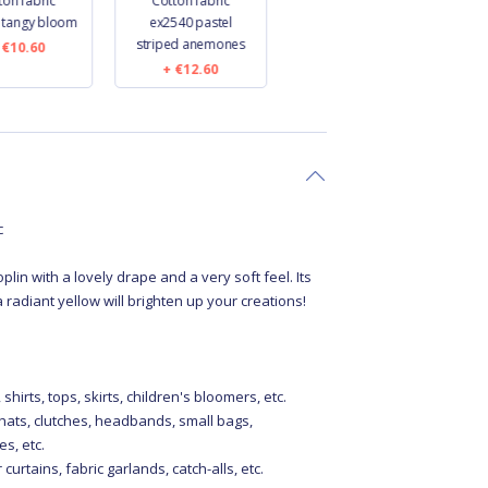
ton fabric
Cotton fabric
Coated fabric
 tangy bloom
ex2540 pastel
ex2578 blue grey
striped anemones
lavandula
€10.60
€12.60
€19.60
c
plin with a lovely drape and a very soft feel. Its
a radiant yellow will brighten up your creations!
 shirts, tops, skirts, children's bloomers, etc.
hats, clutches, headbands, small bags,
s, etc.
curtains, fabric garlands, catch-alls, etc.