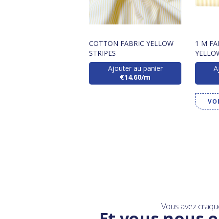
COTTON FABRIC YELLOW
1 M F
STRIPES
YELLO
Ajouter au panier
A
€14.60/m
VO
Vous avez craqu
Et vous nous e