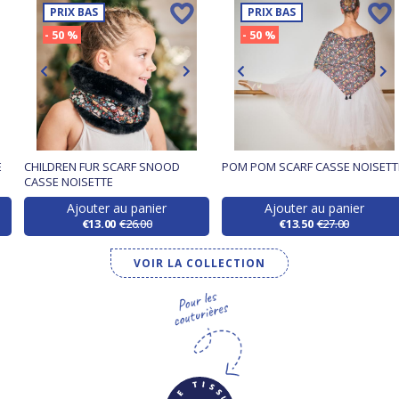
PRIX BAS
PRIX BAS
- 50 %
- 50 %
E
CHILDREN FUR SCARF SNOOD
POM POM SCARF CASSE NOISETT
CASSE NOISETTE
Ajouter au panier
Ajouter au panier
€13.00
€26.00
€13.50
€27.00
VOIR LA COLLECTION