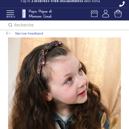
Pay in
3 interest-free installments
with Alma
MENU
Recherche
Narrow headband