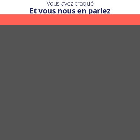
Vous avez craqué
Et vous nous en parlez
Une question ?
Nous y répondons
POSER UNE QUESTION