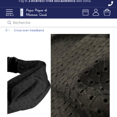
Pay in
3 interest-free installments
with Alma
MENU
Recherche
Cross-over headband