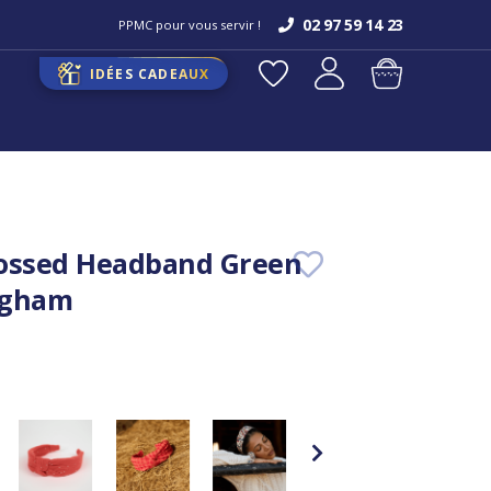
02 97 59 14 23
PPMC pour vous servir !
IDÉES CADEAUX
rossed Headband Green
ngham