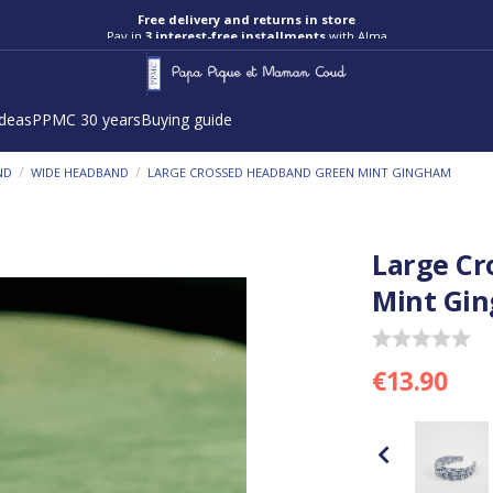
Free delivery and returns in store
Pay in
3 interest-free installments
with Alma
ideas
PPMC 30 years
Buying guide
/
/
ND
WIDE HEADBAND
LARGE CROSSED HEADBAND GREEN MINT GINGHAM
Large C
Mint Gi
€13.90