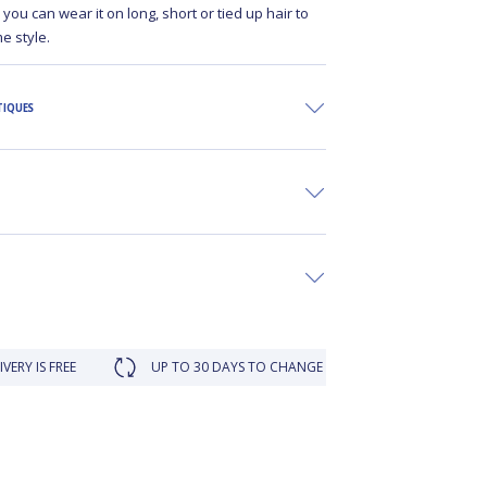
 you can wear it on long, short or tied up hair to
me style.
TIQUES
EE
UP TO 30 DAYS TO CHANGE YOUR MIND
LOYALTY RE