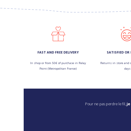
FAST AND FREE DELIVERY
SATISFIED OR
In shop or from 50€ of purchase in Relay
Returns in store and 
Point (Metropolitan France)
days
Pour ne pas perdre le fil,
je