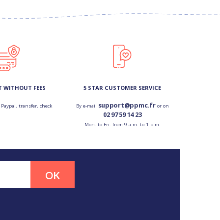
T WITHOUT FEES
5 STAR CUSTOMER SERVICE
support@ppmc.fr
 Paypal, transfer, check
By e-mail
or on
02 97 59 14 23
Mon. to Fri. from 9 a.m. to 1 p.m.
OK