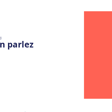
é
n parlez