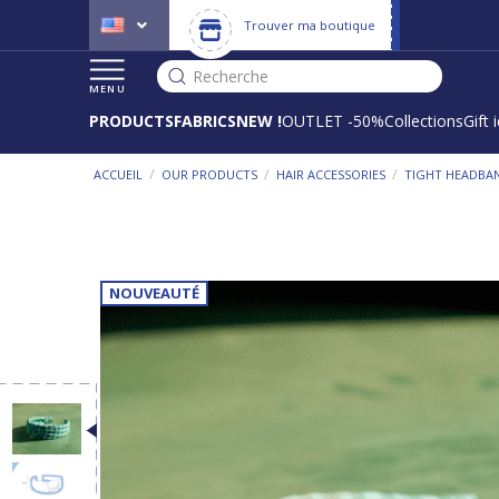
Trouver ma boutique
Recherche
MENU
PRODUCTS
FABRICS
NEW !
OUTLET -50%
Collections
Gift 
/
/
/
ACCUEIL
OUR PRODUCTS
HAIR ACCESSORIES
TIGHT HEADBA
NOUVEAUTÉ