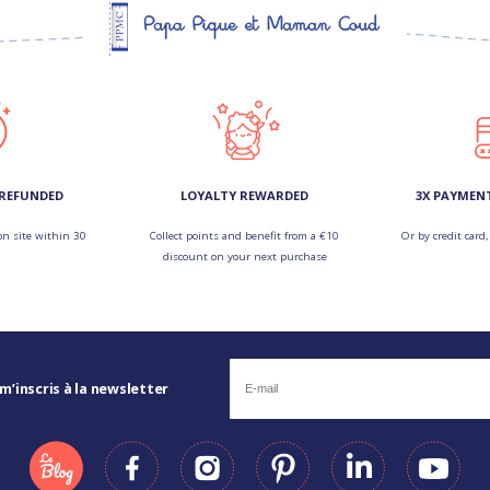
 REFUNDED
LOYALTY REWARDED
3X PAYMEN
on site within 30
Collect points and benefit from a €10
Or by credit card,
discount on your next purchase
 m’inscris à la newsletter