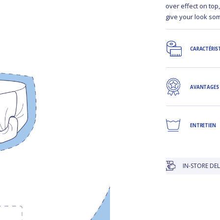
over effect on top,
give your look so
CARACTÉRIS
AVANTAGES
ENTRETIEN
IN-STORE DELIVERY IS FR