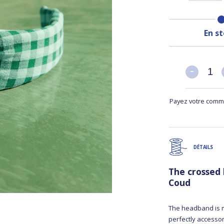
En s
-
-
Payez votre comma
DÉTAILS
The crossed
Coud
The headband is m
perfectly accessori