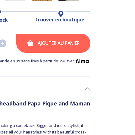
Trouver en boutique
tock
+
+
AJOUTER AU PANIER
nde en 3x sans frais à partir de 79€ avec
 headband Papa Pique and Maman
aking a comeback! Bigger and more stylish, it
zes all your hairstyles! With its beautiful cross-