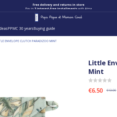
Free delivery and returns in store
Pay in
3 interest-free installments
with Alma
ideas
PPMC 30 years
Buying guide
TLE ENVELOPE CLUTCH PARADIZOO MINT
Little E
Mint
€6.50
€13.00