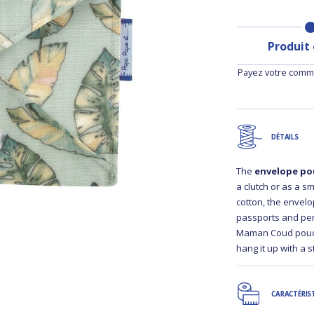
Produit
Payez votre comma
DÉTAILS
The
envelope p
a clutch or as a s
cotton, the envelo
passports and per
Maman Coud pouch
hang it up with a 
CARACTÉRIS