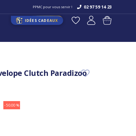
02 97 59 14 23
PPMC pour vous servir !
IDÉES CADEAUX
nvelope Clutch Paradizoo
- 50.00 %