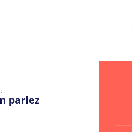
é
n parlez