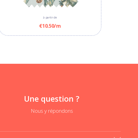
à partir de
€10.50/m
Une question ?
Nous y répondons