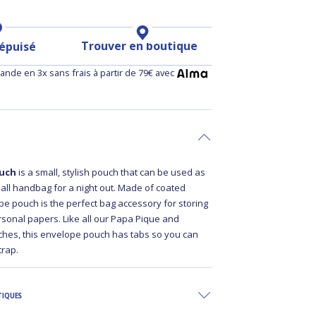
Trouver en boutique
 épuisé
nde en 3x sans frais à partir de 79€ avec
ouch
is a small, stylish pouch that can be used as
mall handbag for a night out. Made of coated
pe pouch is the perfect bag accessory for storing
sonal papers. Like all our Papa Pique and
es, this envelope pouch has tabs so you can
strap.
TIQUES