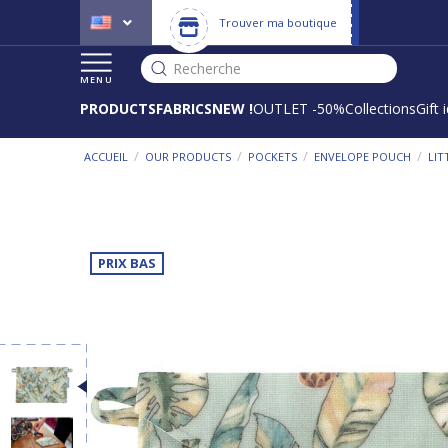
Trouver ma boutique
Recherche
MENU
PRODUCTS
FABRICS
NEW !
OUTLET -50%
Collections
Gift 
/
/
/
/
ACCUEIL
OUR PRODUCTS
POCKETS
ENVELOPE POUCH
LIT
PRIX BAS