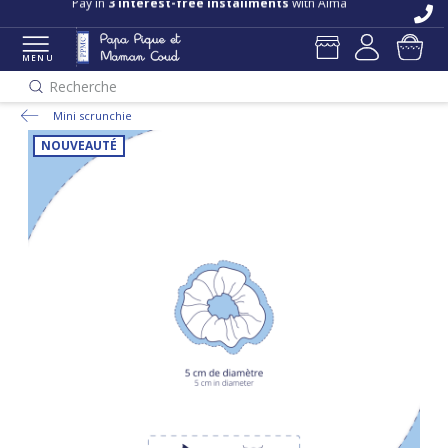
Pay in
3 interest-free installments
with Alma
MENU
Recherche
Mini scrunchie
NOUVEAUTÉ