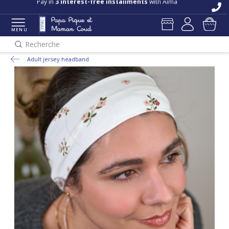
Pay in
3 interest-free installments
with Alma
MENU
Recherche
Adult jersey headband