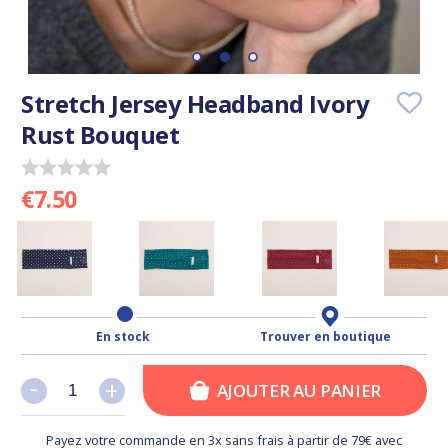
Stretch Jersey Headband Ivory
Rust Bouquet
€7.50
En stock
Trouver en boutique
-
-
+
+
AJOUTER AU PANIER
Payez votre commande en 3x sans frais à partir de 79€ avec