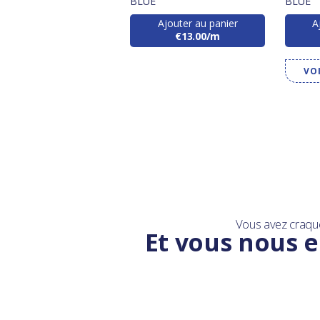
BLUE
BLUE
Ajouter au panier
A
€13.00/m
VO
Vous avez craqu
Et vous nous e