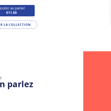
jouter au panier
€11.50
IR LA COLLECTION
é
n parlez