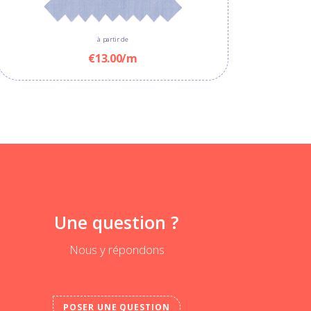
à partir de
€13.00/m
Une question ?
Nous y répondons
POSER UNE QUESTION