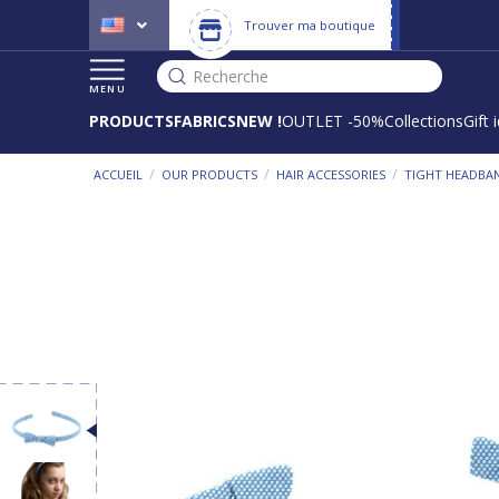
Trouver ma boutique
Recherche
MENU
PRODUCTS
FABRICS
NEW !
OUTLET -50%
Collections
Gift 
/
/
/
ACCUEIL
OUR PRODUCTS
HAIR ACCESSORIES
TIGHT HEADBA