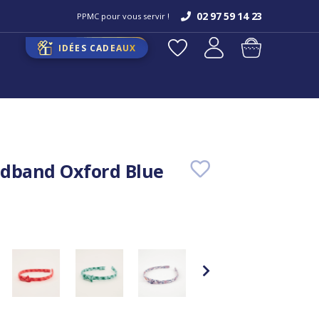
02 97 59 14 23
PPMC pour vous servir !
IDÉES CADEAUX
dband Oxford Blue