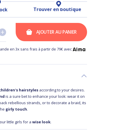
Trouver en boutique
tock
+
+
AJOUTER AU PANIER
nde en 3x sans frais à partir de 79€ avec
children's hairstyles
according to your desires.
and
is a sure bet to enhance your look: wear it on
back rebellious strands, or to decorate a braid, its
 the
girly touch
.
ur little girls for a
wise look
.