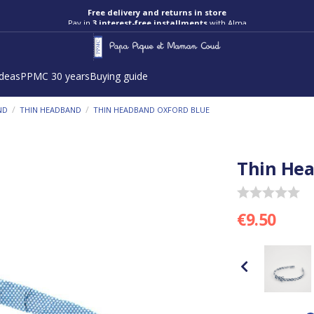
Free delivery and returns in store
Pay in
3 interest-free installments
with Alma
ideas
PPMC 30 years
Buying guide
/
/
ND
THIN HEADBAND
THIN HEADBAND OXFORD BLUE
Thin Hea
€9.50