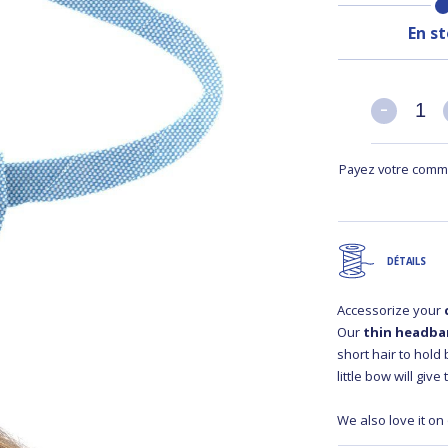
En s
-
-
Payez votre comma
DÉTAILS
Accessorize your
Our
thin headb
short hair to hold 
little bow will give
We also love it on o