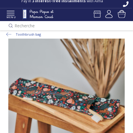
Pay in
3 interest-free installments
with Alma
MENU
Recherche
Toothbrush bag