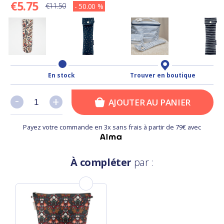
€5.75
€11.50
- 50.00 %
En stock
Trouver en boutique
-
-
+
+
AJOUTER AU PANIER
Payez votre commande en 3x sans frais à partir de 79€ avec
À compléter
par :