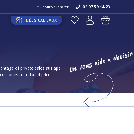
02 97 59 14 23
PPMC pour vous servir !
IDÉES CADEAUX
On vous aide à choisi
ntage of private sales at Papa
cessories at reduced prices.
g for every taste, and each piece
eryday look or a special occasion.