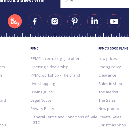
 m’inscris à la newsletter
PPMC
PPMC'S GOOD PLANS
PPMC is recruiting - Job offers
Low prices
sts
Opening a dealership
Pricing Policy
me
PPMC workshop - The brand
Clearance
Live shopping
Sales in shop
Buying guide
The market
Card
Legal Notice
The Sales
Privacy Policy
New products
General Terms and Conditions of Sale
Private Sales
- GTC
ools
Christmas Shop