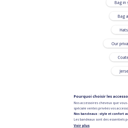
Bag in 
Bag a
Hats
Our priv
Coate
Jers
Pourquoi choisir les accesso
Nos accessoires cheveux que vous a
spéciale ventes privées vos accessoi
Nos bandeaux : style et confort 
Les bandeaux sont des essentiels po
et des couleurs subtiles ou éclatan
Voir plus