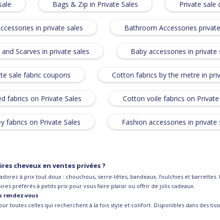
sale
Bags & Zip in Private Sales
Private sale 
ccessories in private sales
Bathroom Accessories private
 and Scarves in private sales
Baby accessories in private 
ate sale fabric coupons
Cotton fabrics by the metre in pri
d fabrics on Private Sales
Cotton voile fabrics on Private
ey fabrics on Private Sales
Fashion accessories in private 
ires cheveux en ventes privées ?
dorez à prix tout doux : chouchous, serre-têtes, bandeaux, foulchies et barrettes.
res préférés à petits prix pour vous faire plaisir ou offrir de jolis cadeaux.
au rendez-vous
ur toutes celles qui recherchent à la fois style et confort. Disponibles dans des ti
tes, les bandeaux ajoutent une touche de fraîcheur et de féminité à votre tenue. Pr