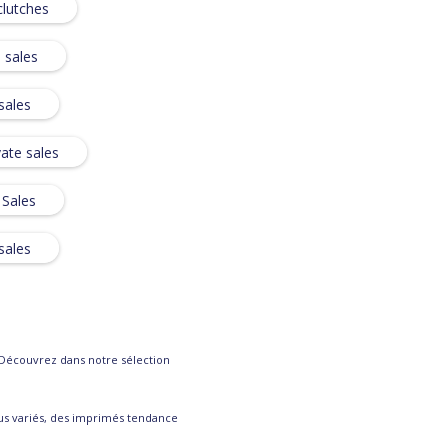
clutches
 sales
sales
vate sales
 Sales
sales
 Découvrez dans notre sélection
ssus variés, des imprimés tendance
ofitez de nos ventes privées pour