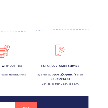
lours chic aux imprimés floraux et
t facilement dans vos cheveux sans
ffure. Nos barrettes pétale, clic-
 variété de couleurs et de
ieurs modèles et accessoiriser vos
et pour un style classique ou une
 sublimer une tenue de fête ou
nt de craquer !
T WITHOUT FEES
5 STAR CUSTOMER SERVICE
oires polyvalents, ils peuvent être
support@ppmc.fr
 Paypal, transfer, check
By e-mail
or on
ité et designs uniques pour
02 97 59 14 23
Mon. to Fri. from 9 a.m. to 1 p.m.