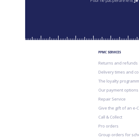
Pour ne pas perdre le fil,
je
PPMC SERVICES
Returns and refunds
Delivery times and co
The loyalty program
Our payment options
Repair Service
Give the gift of an e-
Call & Collect
Pro orders
Group orders for sch