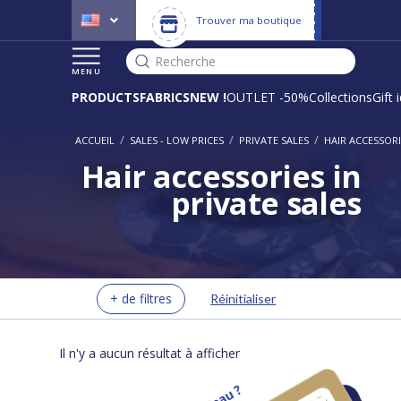
Trouver ma boutique
Recherche
MENU
PRODUCTS
FABRICS
NEW !
OUTLET -50%
Collections
Gift 
/
/
/
ACCUEIL
SALES - LOW PRICES
PRIVATE SALES
HAIR ACCESSORI
Hair accessories in
private sales
+ de filtres
Réinitialiser
Il n'y a aucun résultat à afficher