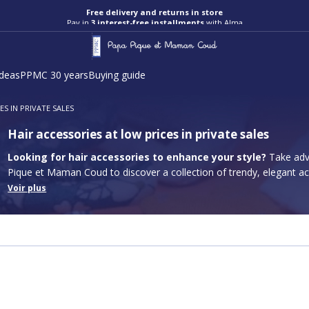
Free delivery and returns in store
Pay in
3 interest-free installments
with Alma
ideas
PPMC 30 years
Buying guide
ES IN PRIVATE SALES
Hair accessories at low prices in private sales
Looking for hair accessories to enhance your style?
Take adva
Pique et Maman Coud to discover a collection of trendy, elegant ac
Headbands, scrunchies, barrettes and headbands - there's somethin
Voir plus
will add a touch of personality to your hairstyles, whether for an ev