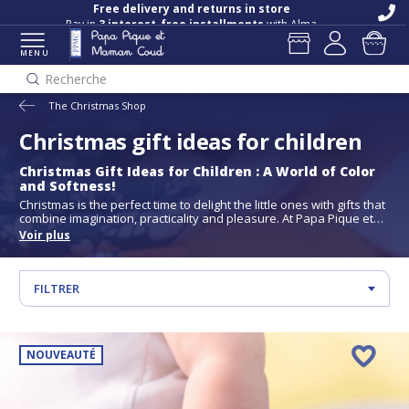
Free delivery and returns in store
Pay in
3 interest-free installments
with Alma
MENU
Recherche
The Christmas Shop
Christmas gift ideas for children
Christmas Gift Ideas for Children :
A World of Color
and Softness!
Christmas is the perfect time to delight the little ones with gifts that
combine imagination, practicality and pleasure. At Papa Pique et
Maman Coud, our gift ideas for children are designed to be both
Voir plus
playful and useful. From small, colorful accessories to fun
pouches, each gift is designed to accompany children in their daily
lives while adding a touch of magic and style!
FILTRER
NOUVEAUTÉ