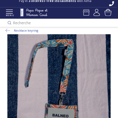
Pay in
3 interest-free installments
with Alma
MENU
Recherche
Necklace keyring