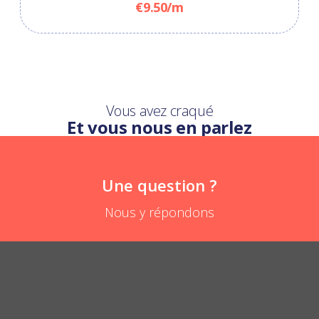
€9.50/m
Vous avez craqué
Et vous nous en parlez
Une question ?
Nous y répondons
Can we use the key chain necklace to attach baby's pacifier?