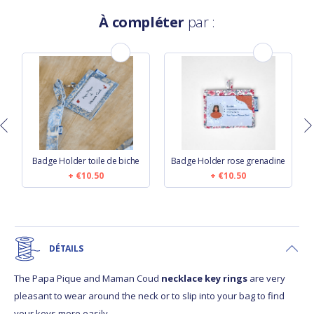
À compléter
par :
e
Badge Holder toile de biche
Badge Holder rose grenadine
€10.50
€10.50
DÉTAILS
The Papa Pique and Maman Coud
necklace key rings
are very
pleasant to wear around the neck or to slip into your bag to find
your keys more easily.