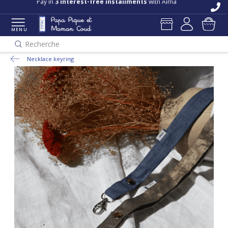
Pay in
3 interest-free installments
with Alma
MENU
Recherche
Necklace keyring