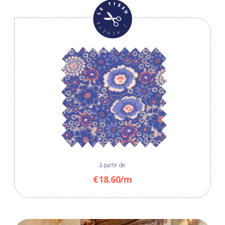
à partir de
€18.60/m