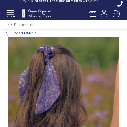
Pay in
3 interest-free installments
with Alma
MENU
Recherche
Short foulchie