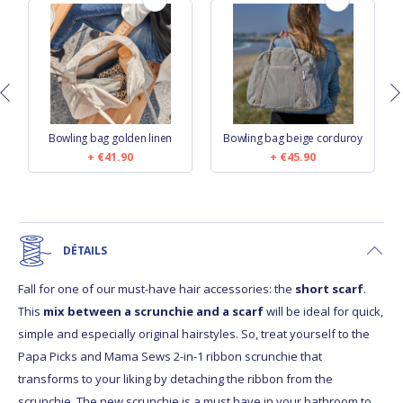
Bowling bag golden linen
Bowling bag beige corduroy
€41.90
€45.90
DÉTAILS
Fall for one of our must-have hair accessories: the
short scarf
.
This
mix between a scrunchie and a scarf
will be ideal for quick,
simple and especially original hairstyles. So, treat yourself to the
Papa Picks and Mama Sews 2-in-1 ribbon scrunchie that
transforms to your liking by detaching the ribbon from the
scrunchie. The new scrunchie is a must have in your bathroom to