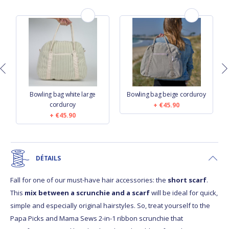
oy
Bowling bag white large
Bowling bag beige corduroy
corduroy
€45.90
€45.90
DÉTAILS
Fall for one of our must-have hair accessories: the
short scarf
.
This
mix between a scrunchie and a scarf
will be ideal for quick,
simple and especially original hairstyles. So, treat yourself to the
Papa Picks and Mama Sews 2-in-1 ribbon scrunchie that