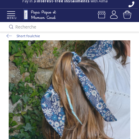
Pay in
3 interest-free installments
with Alma
MENU
Recherche
Short foulchie