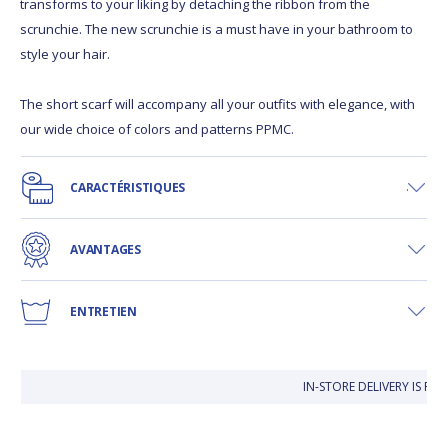
transforms to your liking by detaching the ribbon from the
scrunchie. The new scrunchie is a must have in your bathroom to
style your hair.
The short scarf will accompany all your outfits with elegance, with
our wide choice of colors and patterns PPMC.
CARACTÉRISTIQUES
AVANTAGES
ENTRETIEN
IN-STORE DELIVERY IS FRE