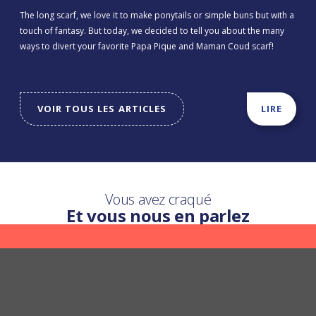
The long scarf, we love it to make ponytails or simple buns but with a
touch of fantasy. But today, we decided to tell you about the many
ways to divert your favorite Papa Pique and Maman Coud scarf!
VOIR TOUS LES ARTICLES
LIRE
Vous avez craqué
Et vous nous en parlez
Une question ?
Nous y répondons