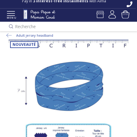
Pay in
3 interest-free installments
with Alma
MENU
Recherche
Adult jersey headband
NOUVEAUTÉ