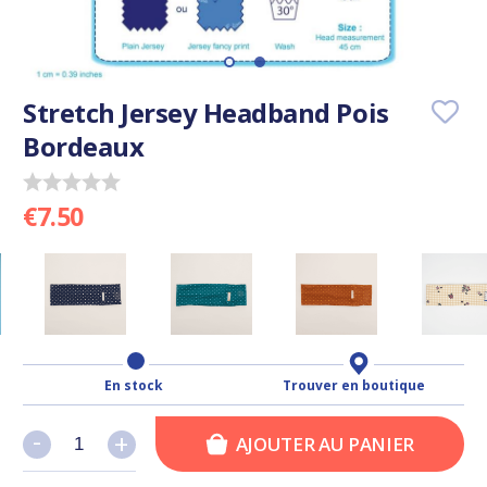
Stretch Jersey Headband Pois
Bordeaux
€7.50
En stock
Trouver en boutique
-
-
+
+
AJOUTER AU PANIER