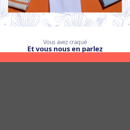
Vous avez craqué
Et vous nous en parlez
Une question ?
Nous y répondons
POSER UNE QUESTION