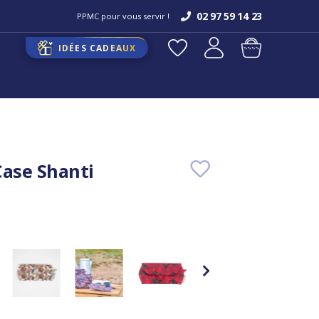
02 97 59 14 23
PPMC pour vous servir !
IDÉES CADEAUX
Case Shanti