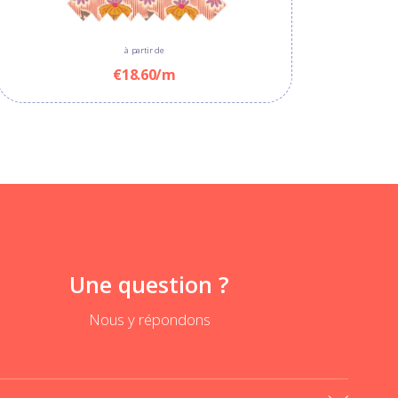
TI
SHAN
Ajouter au panier
Ajouter au panier
€13.50
€11.50
à partir de
€18.60/m
Une question ?
Nous y répondons