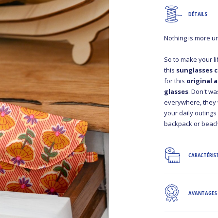
DÉTAILS
Nothing is more u
So to make your l
this
sunglasses 
for this
original 
glasses
. Don't wa
everywhere, they wi
your daily outings 
backpack or beac
CARACTÉRIS
AVANTAGES