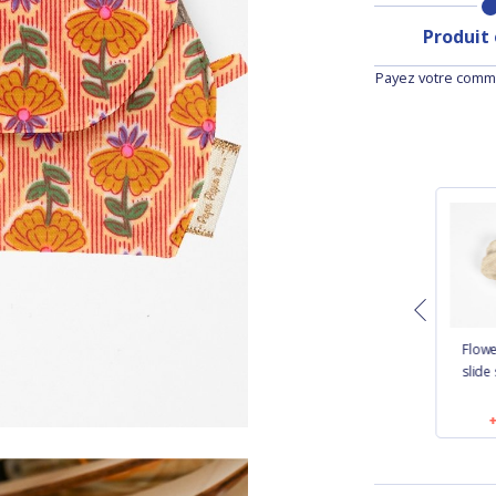
Produit
Payez votre comma
strip
Removable strip
Flower petal hair
Flowe
nim
golden linen
slide small white
slide 
sequined
0
€7.50
€6.50