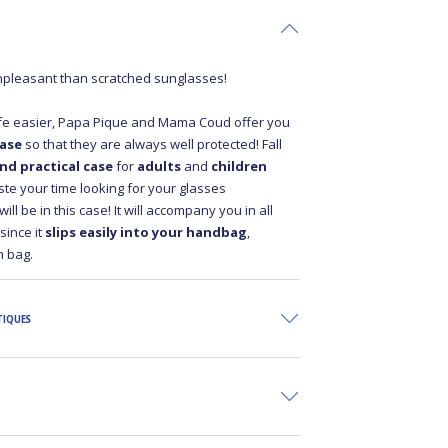
npleasant than scratched sunglasses!
ife easier, Papa Pique and Mama Coud offer you
case
so that they are always well protected! Fall
and practical case
for
adults
and
children
ste your time looking for your glasses
ll be in this case! It will accompany you in all
since it
slips easily into your handbag
,
h bag.
TIQUES