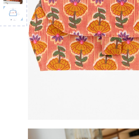
Removable 
light de
€7.5