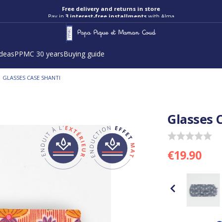
Pay in
3 interest-free installments
with Alma
ideas
PPMC 30 years
Buying guide
/
GLASSES CASE SHANTI
Glasses 
€19.90