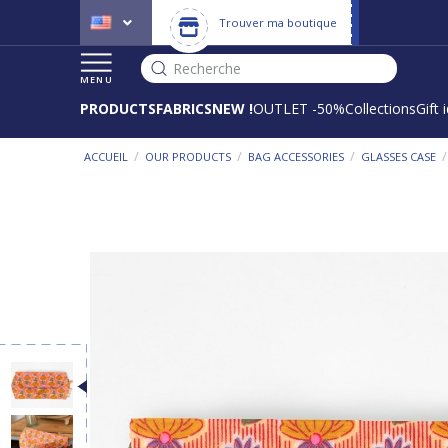
Trouver ma boutique
Recherche
MENU
PRODUCTS
FABRICS
NEW !
OUTLET -50%
Collections
Gift 
/
/
/
ACCUEIL
OUR PRODUCTS
BAG ACCESSORIES
GLASSES CASE