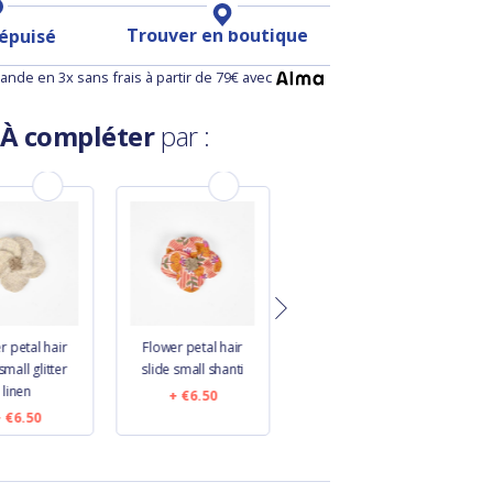
Trouver en boutique
 épuisé
nde en 3x sans frais à partir de 79€ avec
À compléter
par :
r petal hair
Flower petal hair
Removable strip
small glitter
slide small shanti
light denim
linen
€6.50
€7.50
€6.50