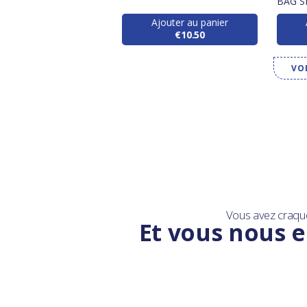
I
BAG S
Ajouter au panier
Ajouter au panier
€11.90
€10.50
VO
Vous avez craqu
Et vous nous e