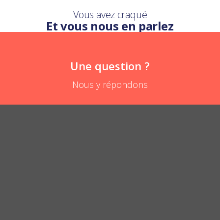
Vous avez craqué
Et vous nous en parlez
Une question ?
Nous y répondons
Do large sunglasses fit in the PPMC case?
POSER UNE QUESTION