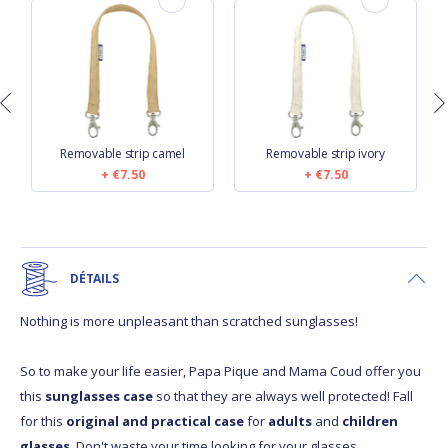
Removable strip camel
Removable strip ivory
€7.50
€7.50
DÉTAILS
Nothing is more unpleasant than scratched sunglasses!
So to make your life easier, Papa Pique and Mama Coud offer you
this
sunglasses case
so that they are always well protected! Fall
for this
original and practical case
for
adults
and
children
glasses
. Don't waste your time looking for your glasses