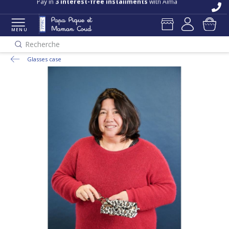
Pay in
3 interest-free installments
with Alma
MENU
Recherche
Glasses case