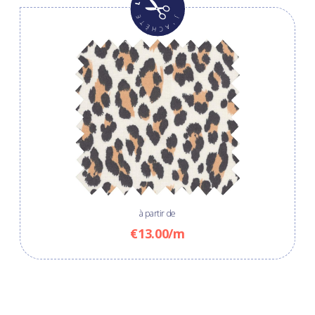
à partir de
€13.00/m