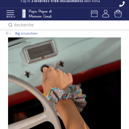
Free delivery and returns in store
Pay in
3 interest-free installments
with Alma
MENU
Recherche
Big scrunchies