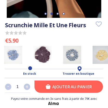
Scrunchie Mille Et Une Fleurs
€5.90
En stock
Trouver en boutique
-
-
+
+
AJOUTER AU PANIER
Payez votre commande en 3x sans frais à partir de 79€ avec