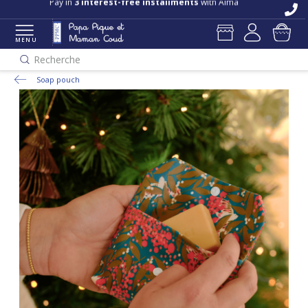
Pay in
3 interest-free installments
with Alma
MENU
Recherche
Soap pouch