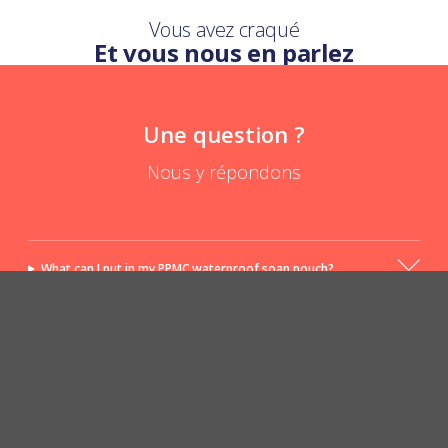
Vous avez craqué
Et vous nous en parlez
Une question ?
Nous y répondons
What can I put in my PPMC waterproof soap pouch?
Does the soap pouch really protect my soap?
POSER UNE QUESTION