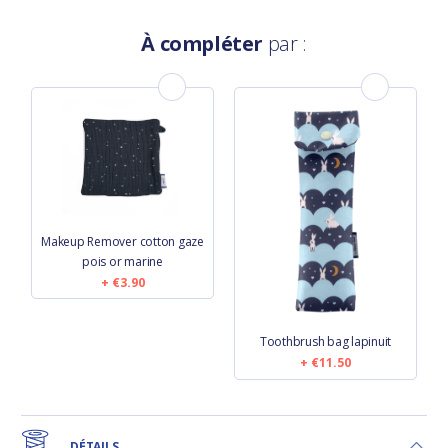
À compléter
par :
Makeup Remover cotton gaze
pois or marine
€3.90
Toothbrush bag lapinuit
€11.50
DÉTAILS