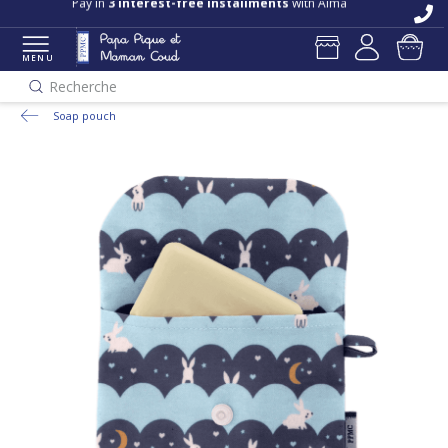
Pay in
3 interest-free installments
with Alma
MENU
Recherche
Soap pouch