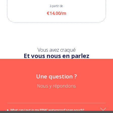
à partir de
€14.00/m
Vous avez craqué
Et vous nous en parlez
Une question ?
Nous y répondons
What can I put in my PPMC waterproof soap pouch?