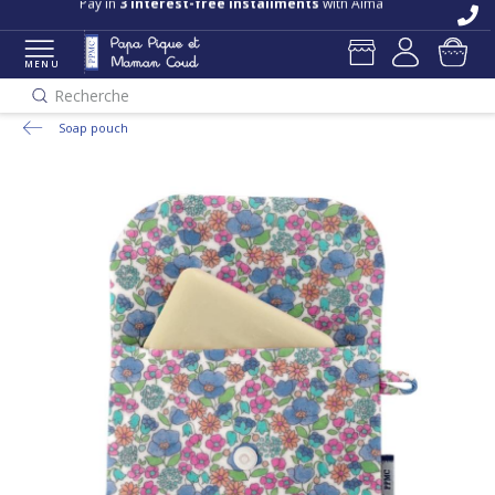
Pay in
3 interest-free installments
with Alma
MENU
Recherche
Soap pouch