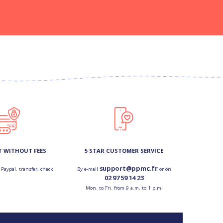
T WITHOUT FEES
5 STAR CUSTOMER SERVICE
support@ppmc.fr
 Paypal, transfer, check
By e-mail
or on
02 97 59 14 23
Mon. to Fri. from 9 a.m. to 1 p.m.