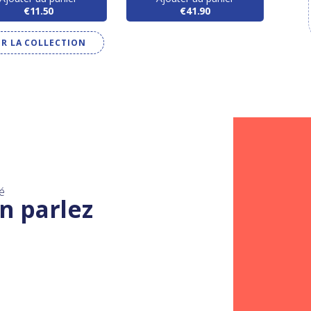
€11.50
€41.90
IR LA COLLECTION
é
n parlez