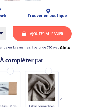
Trouver en boutique
tock
AJOUTER AU PANIER
nde en 3x sans frais à partir de 79€ avec
À compléter
par :
 tissu 50 cm
Fabric copper linen
Cotton fabric green