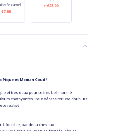
illetée camel
mint gingham
€23.00
€7.00
€14.60
a Pique et Maman Coud !
ple et très doux pour ce très bel imprimé
leurs chatoyantes. Peut nécessiter une doublure
ièce réalisé.
lard, foulchie, bandeau cheveux