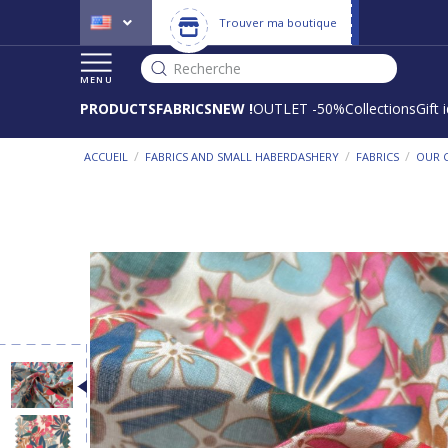
Trouver ma boutique
Recherche
MENU
PRODUCTS
FABRICS
NEW !
OUTLET -50%
Collections
Gift 
/
/
/
ACCUEIL
FABRICS AND SMALL HABERDASHERY
FABRICS
OUR 