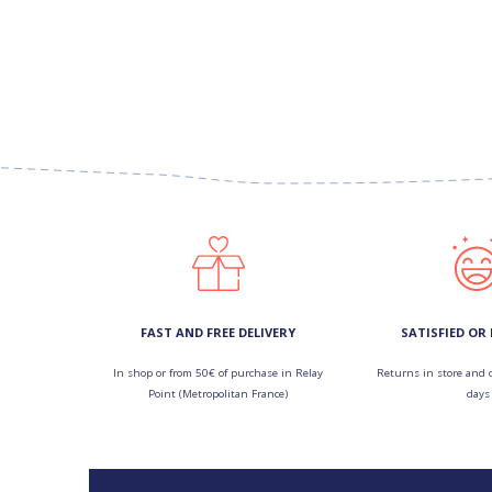
FAST AND FREE DELIVERY
SATISFIED OR
In shop or from 50€ of purchase in Relay
Returns in store and 
Point (Metropolitan France)
days