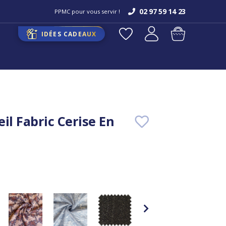
02 97 59 14 23
PPMC pour vous servir !
IDÉES CADEAUX
il Fabric Cerise En