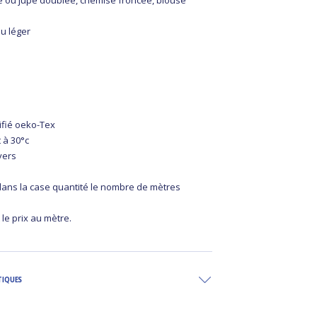
be ou jupe doublée, chemise froncée, blouse
au léger
ifié oeko-Tex
 à 30°c
vers
 dans la case quantité le nombre de mètres
 le prix au mètre.
TIQUES