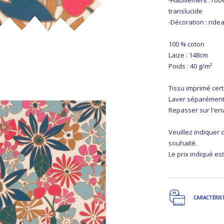
-Habillement : ro
translucide
-Décoration : ride
100 % coton
Laize : 148cm
Poids : 40 g/m²
Tissu imprimé cert
Laver séparément
Repasser sur l'en
Veuillez indiquer
souhaité.
Le prix indiqué est
CARACTÉRIS