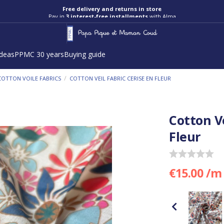
Free delivery and returns in store
Pay in
3 interest-free installments
with Alma
ideas
PPMC 30 years
Buying guide
/
COTTON VOILE FABRICS
COTTON VEIL FABRIC CERISE EN FLEUR
Cotton Ve
Fleur
€15.00 /m