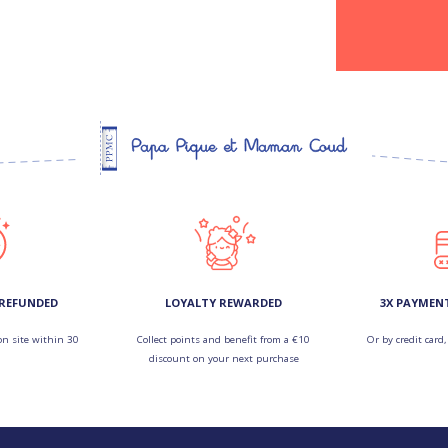
 REFUNDED
LOYALTY REWARDED
3X PAYMEN
on site within 30
Collect points and benefit from a €10
Or by credit card,
discount on your next purchase