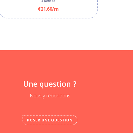
à partir de
€15.00/m
€14.00
€21.60/m
Une question ?
Nous y répondons
POSER UNE QUESTION