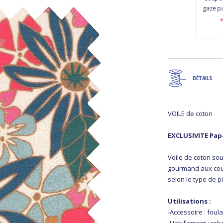
gaze pailletée camel
rayé or blanc
gaze pa
€14.00
€10.80
DÉTAILS
VOILE de coton
EXCLUSIVITE Pap
Voile de coton sou
gourmand aux cou
selon le type de p
Utilisations :
-Accessoire : fou