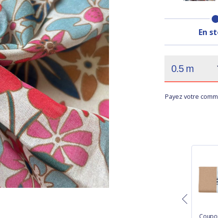
En s
Payez votre comma
1 m fabric coupon
Coupon tissu 50 cm
Coupon