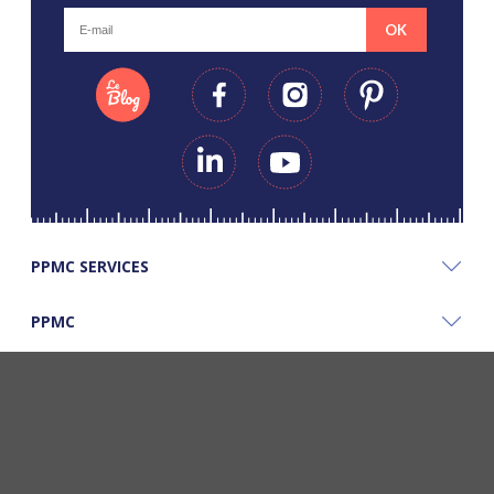
OK
PPMC SERVICES
PPMC
PPMC'S GOOD PLANS
©Copyright Papapiqueetmamancoud. Tous droits réservés - Réalisation
Webapic