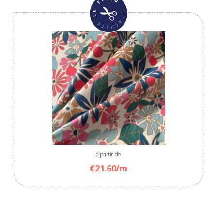
à partir de
€21.60/m