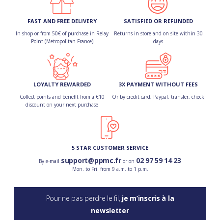
FAST AND FREE DELIVERY
SATISFIED OR REFUNDED
In shop or from 50€ of purchase in Relay
Returns in store and on site within 30
Point (Metropolitan France)
days
LOYALTY REWARDED
3X PAYMENT WITHOUT FEES
Collect points and benefit from a €10
Or by credit card, Paypal, transfer, check
discount on your next purchase
5 STAR CUSTOMER SERVICE
support@ppmc.fr
02 97 59 14 23
By e-mail
or on
Mon. to Fri. from 9 a.m. to 1 p.m.
Pour ne pas perdre le fil,
je m’inscris à la
newsletter