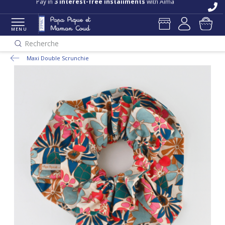
Pay in
3 interest-free installments
with Alma
MENU
Recherche
Maxi Double Scrunchie