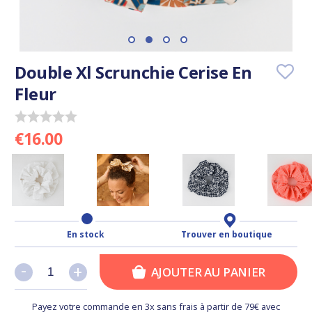
Double Xl Scrunchie Cerise En
Fleur
€16.00
En stock
Trouver en boutique
-
-
+
+
AJOUTER AU PANIER
Payez votre commande en 3x sans frais à partir de 79€ avec