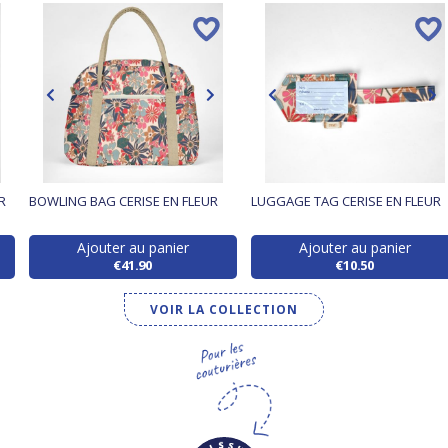
R
BOWLING BAG CERISE EN FLEUR
LUGGAGE TAG CERISE EN FLEUR
Ajouter au panier
Ajouter au panier
€41.90
€10.50
VOIR LA COLLECTION