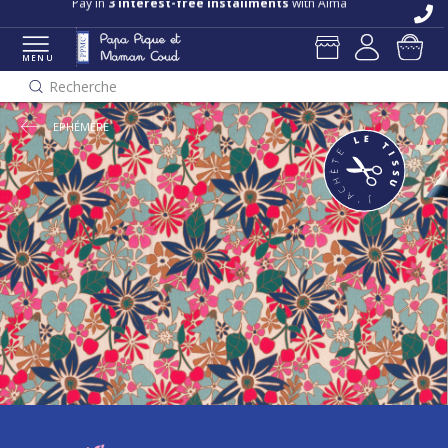
Free delivery and returns in store
Pay in
3 interest-free installments
with Alma
MENU
Recherche
EPHÉMÈRE