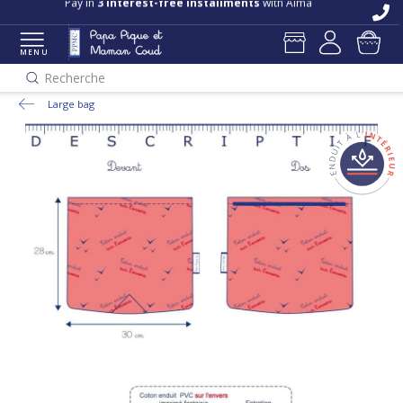
Pay in
3 interest-free installments
with Alma
MENU
Recherche
Large bag