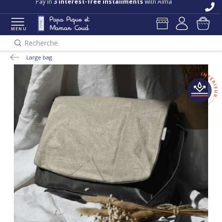
Free delivery and returns in store
Pay in
3 interest-free installments
with Alma
MENU
Recherche
Large bag