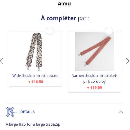
À compléter
par :
n
Wide shoulder strap leopard
Narrow shoulder strap blush
pink corduroy
€16.50
€15.50
DÉTAILS
A large flap for a large Sac&Zip