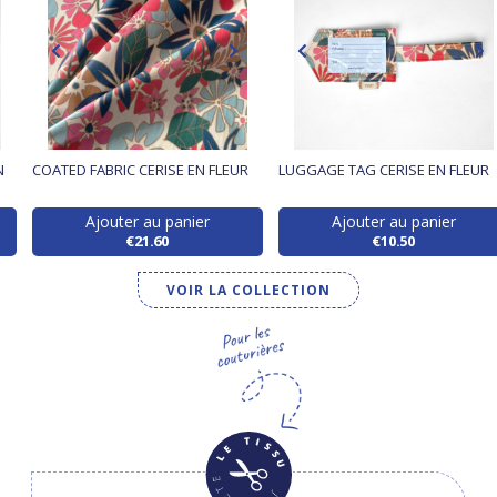
N
COATED FABRIC CERISE EN FLEUR
LUGGAGE TAG CERISE EN FLEUR
Ajouter au panier
Ajouter au panier
€21.60
€10.50
VOIR LA COLLECTION