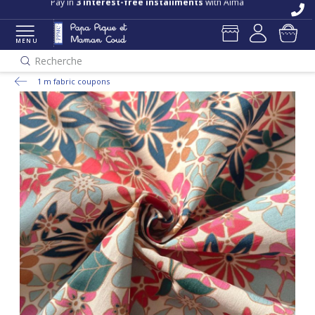
Pay in
3 interest-free installments
with Alma
MENU
Recherche
1 m fabric coupons