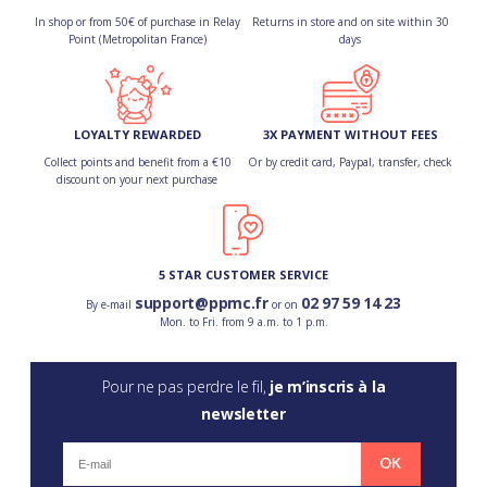
In shop or from 50€ of purchase in Relay
Returns in store and on site within 30
Point (Metropolitan France)
days
LOYALTY REWARDED
3X PAYMENT WITHOUT FEES
Collect points and benefit from a €10
Or by credit card, Paypal, transfer, check
discount on your next purchase
5 STAR CUSTOMER SERVICE
support@ppmc.fr
02 97 59 14 23
By e-mail
or on
Mon. to Fri. from 9 a.m. to 1 p.m.
Pour ne pas perdre le fil,
je m’inscris à la
newsletter
OK