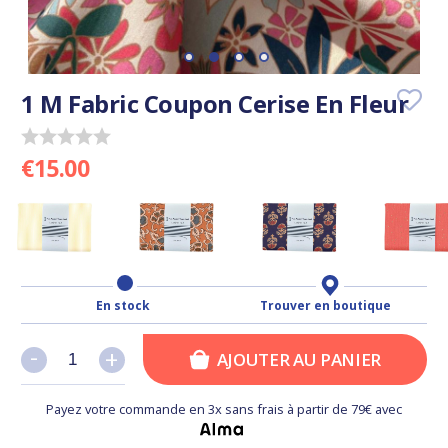
1 M Fabric Coupon Cerise En Fleur
€15.00
En stock
Trouver en boutique
-
-
+
+
AJOUTER AU PANIER
Payez votre commande en 3x sans frais à partir de 79€ avec