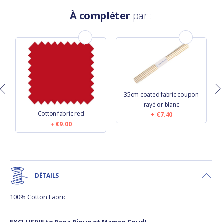
À compléter
par :
35cm coated fabric coupon
rayé or blanc
Cotton fabric red
€7.40
€9.00
DÉTAILS
100% Cotton Fabric
EXCLUSIVE to Papa Pique et Maman Coud!