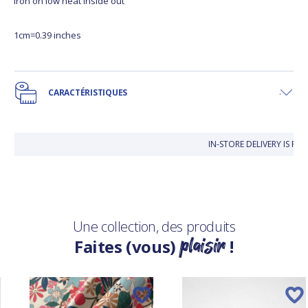
Iron on low heat inside out
1cm=0.39 inches
CARACTÉRISTIQUES
IN-STORE DELIVERY IS FR
Une collection, des produits
plaisir
Faites (vous)
!