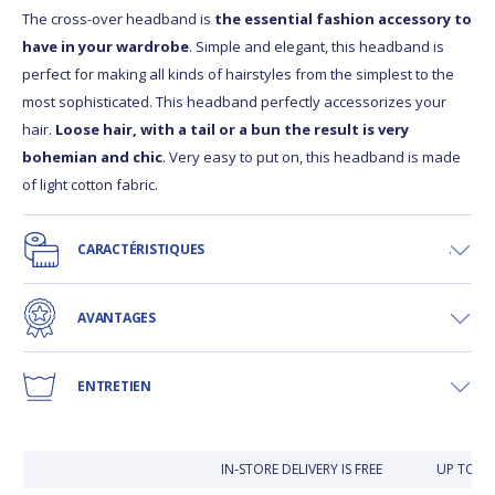
The cross-over headband is
the essential fashion accessory to
have in your wardrobe
. Simple and elegant, this headband is
perfect for making all kinds of hairstyles from the simplest to the
most sophisticated. This headband perfectly accessorizes your
hair.
Loose hair, with a tail or a bun the result is very
bohemian and chic
. Very easy to put on, this headband is made
of light cotton fabric.
CARACTÉRISTIQUES
AVANTAGES
ENTRETIEN
IN-STORE DELIVERY IS FREE
UP TO 30