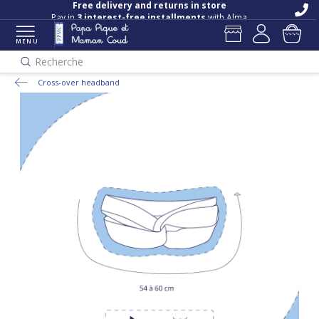
Pay in
3 interest-free installments
with Alma
MENU
Recherche
Cross-over headband