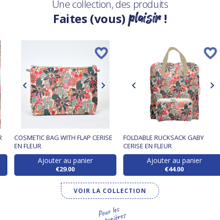
Une collection, des produits
plaisir
Faites (vous)
!
R
COSMETIC BAG WITH FLAP CERISE
FOLDABLE RUCKSACK GABY
EN FLEUR
CERISE EN FLEUR
Ajouter au panier
Ajouter au panier
€29.00
€44.00
VOIR LA COLLECTION